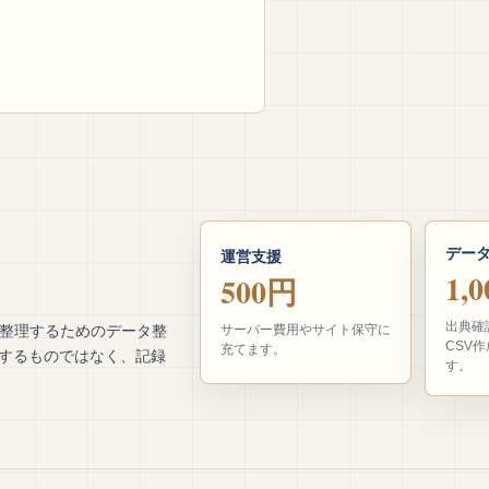
デー
運営支援
1,
500円
出典確
で整理するためのデータ整
サーバー費用やサイト保守に
CSV
充てます。
援するものではなく、記録
す。